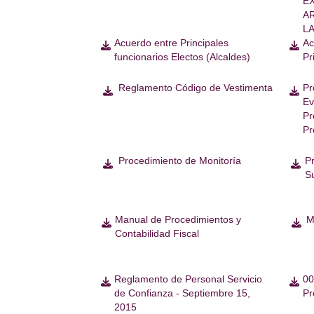
E
A
L
Acuerdo entre Principales
Ac


funcionarios Electos (Alcaldes)
Pr
Reglamento Código de Vestimenta
Pr


Ev
Pr
Pr
Procedimiento de Monitoría
P


S
Manual de Procedimientos y
M


Contabilidad Fiscal
Reglamento de Personal Servicio
00


de Confianza - Septiembre 15,
Pr
2015