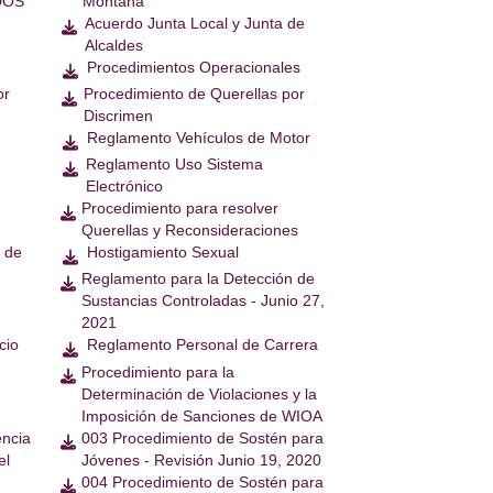
DOS
Montaña
Acuerdo Junta Local y Junta de

Alcaldes
Procedimientos Operacionales

or
Procedimiento de Querellas por

Discrimen
Reglamento Vehículos de Motor

Reglamento Uso Sistema

Electrónico
Procedimiento para resolver

Querellas y Reconsideraciones
 de
Hostigamiento Sexual

Reglamento para la Detección de

Sustancias Controladas - Junio 27,
2021
cio
Reglamento Personal de Carrera

Procedimiento para la

Determinación de Violaciones y la
Imposición de Sanciones de WIOA
encia
003 Procedimiento de Sostén para

el
Jóvenes - Revisión Junio 19, 2020
004 Procedimiento de Sostén para
