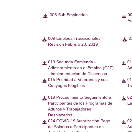
005 Sub Empleados
00


Ad
009 Empleos Transicionales -
0


Revisión Febrero 20, 2019
013 Segunda Enmienda -
01


Adiestramiento en el Empleo (OJT)
Ad
- Implementación de Dispensas
015 Prioridad a Veteranos y sus
01


Cónyuges Elegibles
Tr
019 Procedimiento Seguimiento a
02


Participantes de los Programas de
Em
Adultos y Trabajadores
Desplazados
024 COVID-19 Autorización Pago
02


de Salarios a Participantes en
Au