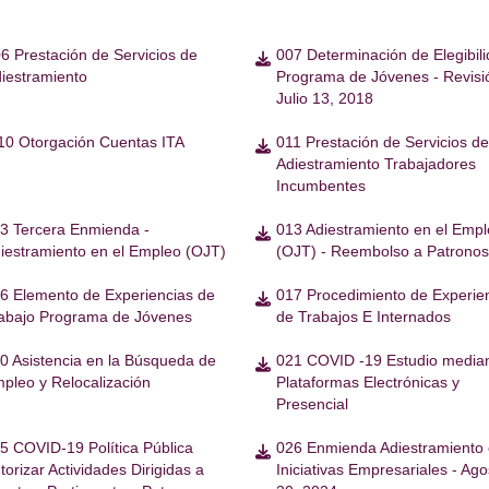
6 Prestación de Servicios de
007 Determinación de Elegibil

iestramiento
Programa de Jóvenes - Revisi
Julio 13, 2018
10 Otorgación Cuentas ITA
011 Prestación de Servicios de

Adiestramiento Trabajadores
Incumbentes
3 Tercera Enmienda -
013 Adiestramiento en el Emp

iestramiento en el Empleo (OJT)
(OJT) - Reembolso a Patronos
6 Elemento de Experiencias de
017 Procedimiento de Experie

abajo Programa de Jóvenes
de Trabajos E Internados
0 Asistencia en la Búsqueda de
021 COVID -19 Estudio media

pleo y Relocalización
Plataformas Electrónicas y
Presencial
5 COVID-19 Política Pública
026 Enmienda Adiestramiento

torizar Actividades Dirigidas a
Iniciativas Empresariales - Ago