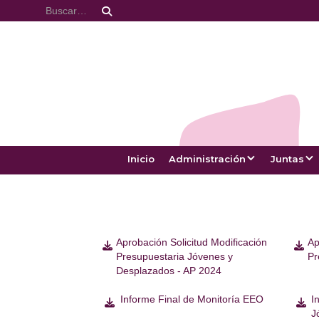
Inicio
Administración
Juntas
Aprobación Solicitud Modificación
Ap


Presupuestaria Jóvenes y
Pr
Desplazados - AP 2024
Informe Final de Monitoría EEO
I


J