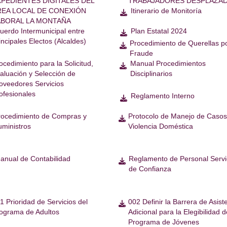
XPEDIENTES DIGITALES DEL
TRABAJADORES DESPLAZA
REA LOCAL DE CONEXIÓN
Itinerario de Monitoría

ABORAL LA MONTAÑA
uerdo Intermunicipal entre
Plan Estatal 2024

incipales Electos (Alcaldes)
Procedimiento de Querellas p

Fraude
ocedimiento para la Solicitud,
Manual Procedimientos

aluación y Selección de
Disciplinarios
oveedores Servicios
ofesionales
Reglamento Interno

rocedimiento de Compras y
Protocolo de Manejo de Casos

uministros
Violencia Doméstica
anual de Contabilidad
Reglamento de Personal Servi

de Confianza
1 Prioridad de Servicios del
002 Definir la Barrera de Asist

ograma de Adultos
Adicional para la Elegibilidad d
Programa de Jóvenes