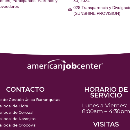
ientes, Particpantes, Patronos y
30, 2024
oveedores
028 Transparencia y Divulgaci

(SUNSHINE PROVISION)
CONTACTO
HORARIO DE
SERVICIO
o de Gestión Única Barranquitas
Lunes a Viernes:
a local de Cidra
8:00am – 4:30p
a local de Corozal
a local de Naranjito
VISITAS
a local de Orocovis