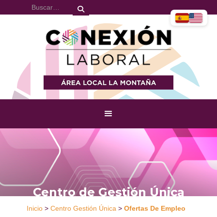
Centro de Gestión Única
Inicio
>
Centro Gestión Única
>
Ofertas De Empleo