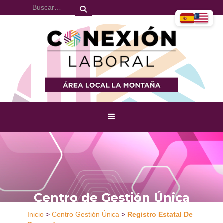
Centro de Gestión Única
Inicio
>
Centro Gestión Única
>
Registro Estatal De