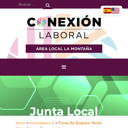
Junta Local
Inicio
>
Actividades Jl
>
Feria De Empleo Hotel